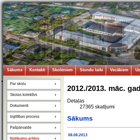
Sākums
Kontakti
Skolēniem
Stundu laiki
Vecākiem
U
Par skolu
2012./2013. māc. ga
Skolas kolektīvs
Detaļas
Dokumenti
27365 skatījumi
Izglītības process
Sākums
Pašpārvalde
08.08.2013
Notikumu arhīvs