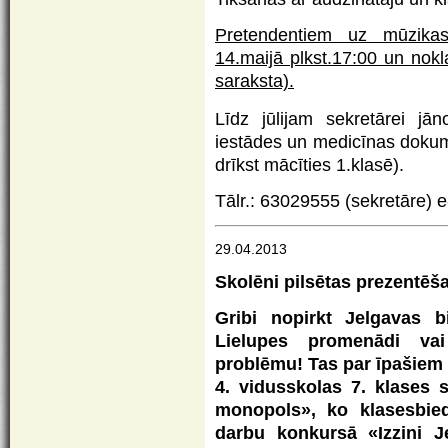
Pretendentiem uz mūzika
14.maijā plkst.17:00 un nok
saraksta).
Līdz jūlijam sekretārei jān
iestādes un medicīnas dokum
drīkst mācīties 1.klasē).
Tālr.: 63029555 (sekretāre) 
29.04.2013
Skolēni pilsētas prezentē
Gribi nopirkt Jelgavas b
Lielupes promenādi vai
problēmu! Tas par īpašiem
4. vidusskolas 7. klases 
monopols», ko klasesbied
darbu konkursā «Izzini Je