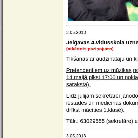
3.05.2013
Jelgavas 4.vidusskola uzņ
(atkārtots paziņojums)
Tikšanās ar audzinātāju un 
Pretendentiem uz mūzikas
no
14.maijā plkst.17:00 un nokl
saraksta).
Līdz jūlijam sekretārei jānodo
iestādes un medicīnas dokume
drīkst mācīties 1.klasē).
Tālr.: 63029555 (sekretāre) 
3.05.2013