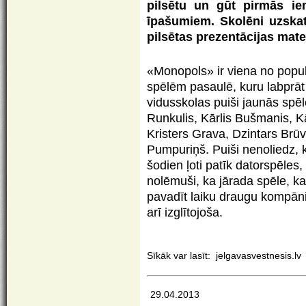
pilsētu un gūt pirmās i
īpašumiem. Skolēni uzskat
pilsētas prezentācijas mate
«Monopols» ir viena no popu
spēlēm pasaulē, kuru labprāt 
vidusskolas puiši jaunās spēl
Runkulis, Kārlis Bušmanis, Kā
Kristers Grava, Dzintars Brū
Pumpuriņš. Puiši nenoliedz,
šodien ļoti patīk datorspēles,
nolēmuši, ka jārada spēle, kas
pavadīt laiku draugu kompāni
arī izglītojoša.
Sīkāk var lasīt:
jelgavasvestnesis.lv
29.04.2013