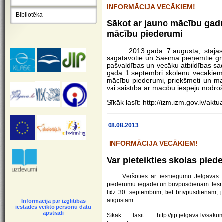
INFORMĀCIJA VECĀKIEM!
Bibliotēka
Sākot ar jauno mācību gadu
mācību piederumi
2013.gada 7.augustā, stājas spē
sagatavotie un Saeimā pieņemtie groz
pašvaldības un vecāku atbildības sa
gada 1.septembri skolēnu vecākiem p
mācību piederumi, priekšmeti un mat
vai saistībā ar mācību iespēju nodro
Sīkāk lasīt:
http://izm.izm.gov.lv/akt
08.08.2013
INFORMĀCIJA VECĀKIEM!
Var pieteikties skolas pi
Vēršoties ar iesniegumu Jelgavas Soci
piederumu iegādei un brīvpusdienām. Ies
līdz 30. septembrim, bet brīvpusdienām, j
augustam.
Informācija par izglītības
iestādes veikto personu datu
apstrādi
Sīkāk lasīt:
http://jip.jelgava.lv/sa