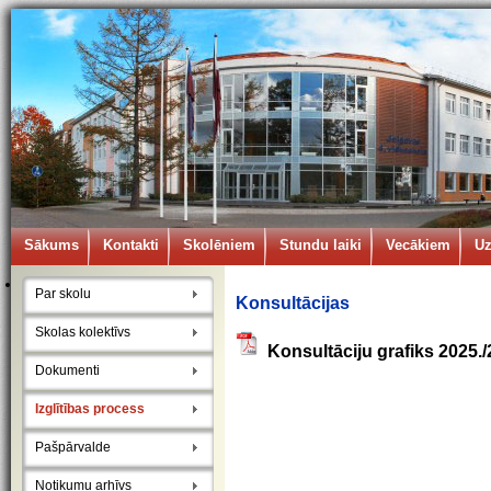
Sākums
Kontakti
Skolēniem
Stundu laiki
Vecākiem
U
Par skolu
Konsultācijas
Skolas kolektīvs
Konsultāciju grafiks 2025
Dokumenti
Izglītības process
Pašpārvalde
Notikumu arhīvs