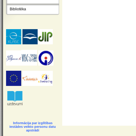
Bibliotēka
Informācija par izglītības
iestādes veikto personu datu
apstrādi