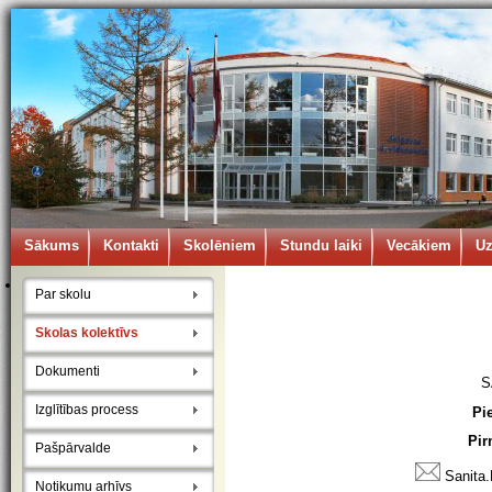
Sākums
Kontakti
Skolēniem
Stundu laiki
Vecākiem
U
Par skolu
Skolas kolektīvs
Dokumenti
S
Izglītības process
Pi
Pir
Pašpārvalde
Sanita.
Notikumu arhīvs