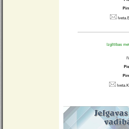
Pir
Iveta.
Izglītības me
I
Pi
Pir
Iveta.K