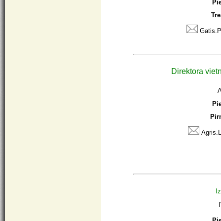
Pi
Tre
Gatis.P
Direktora viet
A
Pi
Pir
Agris.L
I
Pi