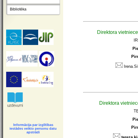
Bibliotēka
Direktora vietniece
I
Pi
Pir
Irena.Si
Direktora vietniec
TE
Pi
Informācija par izglītības
Pir
iestādes veikto personu datu
apstrādi
tereza.k