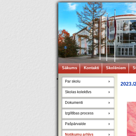
Sākums
Kontakti
Skolēniem
S
Par skolu
2023./
Skolas kolektīvs
Dokumenti
Izglītības process
Pašpārvalde
Notikumu arhīvs