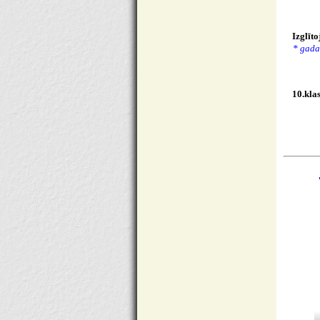
Izglīt
* gada
10.kla