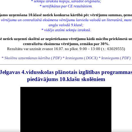
* sekmju izraksta kopiju, uzrādot oriģinālu;
* sertifikātus par CE rezultātiem.
ojamo uzņemšana 10.klasē notiek konkursa kārtībā pēc vērtējumu summas, ņemo
 vērtējumu un centralizētā eksāmena vērtējumu latviešu valodā un literatūrā, mate
angļu valodā 9.klasē;
* vidējo atzīmi sekmju izrakstā.
sē netiek uzņemti skolēni ar nepietiekamu vērtējumu kādā mācību priekšmetā un
centralizēta eksāmena vērtējumu, zemāku par 30%.
Rezultātu var uzzināt zvanot 16.07. no plkst. 9:00 – 13:00 ( t.: 63029555)
*
Skolēnu uzņemšanas kārtība (.PDF)
*
Iesniegums (.DOCX)
*
Iesniegums (.PDF)
Jelgavas 4.vidusskolas plānotais izglītības programma
piedāvājums 10.klašu skolēniem