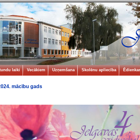
tundu laiki
Vecākiem
Uzņemšana
Skolēnu apliecība
Ēdienkar
2024. mācību gads