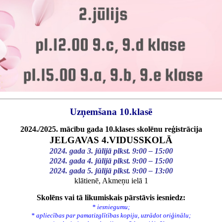
Uzņemšana 10.klasē
2024./2025. mācību gada 10.klases skolēnu reģistrācija
JELGAVAS 4.VIDUSSKOLĀ
2024. gada 3. jūlijā plkst. 9:00 – 15:00
2024. gada 4. jūlijā plkst. 9:00 – 15:00
2024. gada 5. jūlijā plkst. 9:00 – 13:00
klātienē, Akmeņu ielā 1
Skolēns vai tā likumiskais pārstāvis iesniedz:
* iesniegumu;
* apliecības par pamatizglītības kopiju, uzrādot oriģinālu;