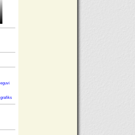
ieguvi
grafiks