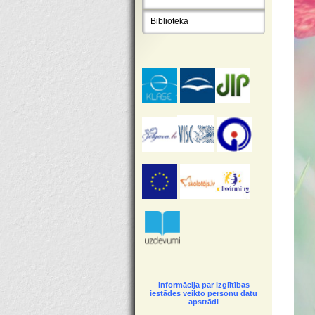
Bibliotēka
Informācija par izglītības
iestādes veikto personu datu
apstrādi