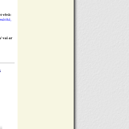
t vērā:
mātikā,
/ vai ar
s