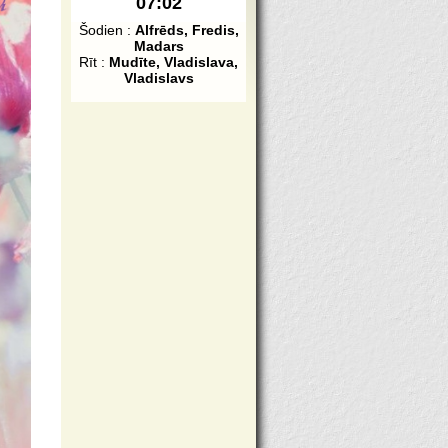
07:02
Šodien :
Alfrēds, Fredis,
Madars
Rīt :
Mudīte, Vladislava,
Vladislavs