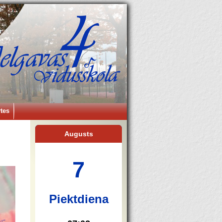
tes
Augusts
7
Piektdiena