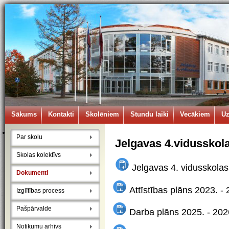
Sākums
Kontakti
Skolēniem
Stundu laiki
Vecākiem
U
Par skolu
Jelgavas 4.vidusskol
Skolas kolektīvs
Jelgavas 4. vidusskola
Dokumenti
Attīstības plāns 2023. -
Izglītības process
Pašpārvalde
Darba plāns 2025. - 202
Notikumu arhīvs