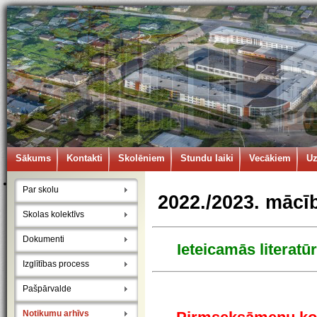
Sākums
Kontakti
Skolēniem
Stundu laiki
Vecākiem
U
Par skolu
2022./2023. mācī
Skolas kolektīvs
Dokumenti
Ieteicamās literatū
Izglītības process
Pašpārvalde
Notikumu arhīvs