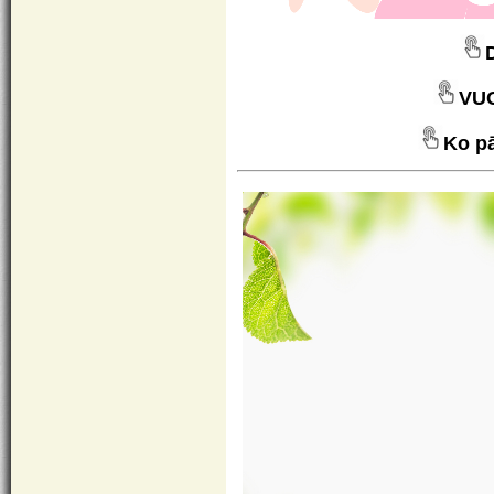
VUG
Ko pā