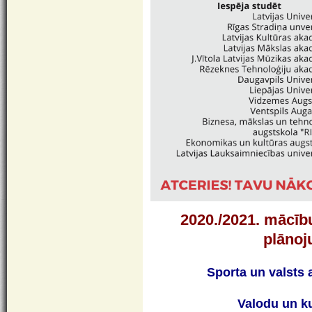
2020./2021. mācī
plānoj
Sporta un valsts
Valodu un k