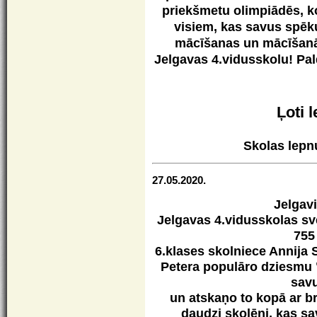
priekšmetu olimpiādēs, k
visiem, kas savus spēk
mācīšanas un mācīšanās
Jelgavas 4.vidusskolu! Pal
Ļoti 
Skolas lep
27.05.2020.
Jelgav
Jelgavas 4.vidusskolas sv
755
6.klases skolniece Annija 
Petera populāro dziesmu "P
savu
un atskaņo to kopā ar br
daudzi skolēni, kas sa