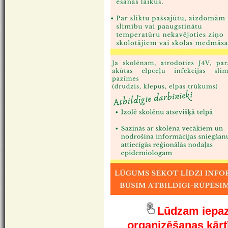
Lūdzam iepaz
organizēšanas kārt