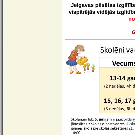
Jelgavas pilsētas izglītī
vispārējās vidējās izglītī
no