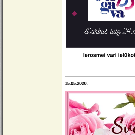
Ierosmei vari ielūko
15.05.2020.