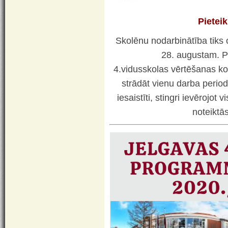
Pietei
Skolēnu nodarbinātība tiks or
28. augustam.
P
4.vidusskolas vērtēšanas ko
strādāt vienu darba perio
iesaistīti, stingri ievērojo
noteiktā