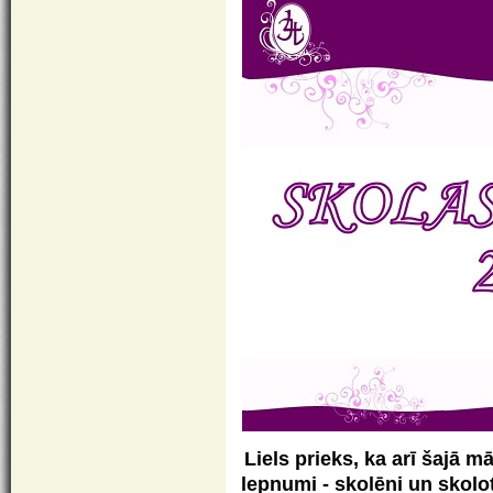
Liels prieks, ka arī šajā 
lepnumi - skolēni un skol