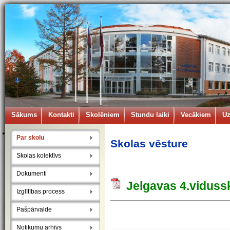
Sākums
Kontakti
Skolēniem
Stundu laiki
Vecākiem
U
Par skolu
Skolas vēsture
Skolas kolektīvs
Dokumenti
Jelgavas 4.vidus
Izglītības process
Pašpārvalde
Notikumu arhīvs