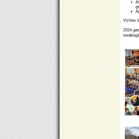
A
g
A
Vizītes 
2024.gad
iesāktaj