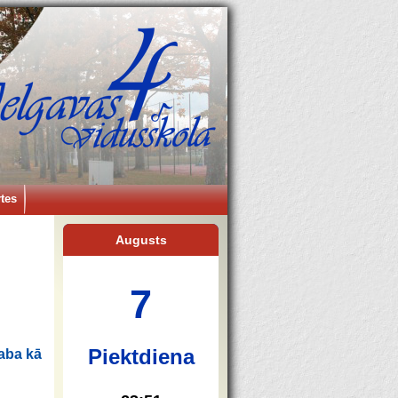
tes
Augusts
7
Piektdiena
aba kā