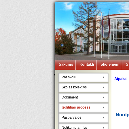
Sākums
Kontakti
Skolēniem
S
Par skolu
Atpakaļ
Skolas kolektīvs
Dokumenti
Izglītības process
Nordp
Pašpārvalde
Notikumu arhīvs