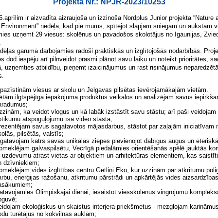
Projekta Nr.: NPJR-2023/10253
6.aprīlim ir aizvadīta aizraujoša un izzinoša Nordplus Junior projekta “Nature 
 Environment” nedēļa, kad pie mums, spītējot slapjam sniegam un aukstam 
mies uzņemt 29 viesus: skolēnus un pavadošos skolotājus no Igaunijas, Zvied
.
dēļas garumā darbojamies radoši praktiskās un izglītojošās nodarbībās. Proj
es dod iespēju arī pilnveidot prasmi plānot savu laiku un noteikt prioritātes, s
 uzņemties atbildību, pieņemt izaicinājumus un rast risinājumus neparedzēt
s.
epazīstinām viesus ar skolu un Jelgavas pilsētas ievērojamākajām vietām.
ētām ilgtspējīga iepakojuma produktus veikalos un analizējam savus iepirkša
aradumus;
zzinām, ka veidot vlogus un kā labāk izstāstīt savu stāstu; arī paši veidojam
otikumu atspoguļojumu īsā video stāstā;
rezentējam savus sagatavotos mājasdarbus, stāstot par zaļajām iniciatīvam
olās, pilsētās, valstīs;
zgatavojam katrs savas unikālās ziepes pievienojot dabīgus augus un ēteriskā
pmeklējam galvaspilsētu, Vecrīgā piedalāmies orientēšanās spēlē jauktās k
r uzdevumu atrast vietas ar objektiem un arhitektūras elementiem, kas saistīt
n dzīvniekiem;
pmeklējam vides izglītības centru Getliņi Eko, kur uzzinām par atkritumu pol
arbu, enerģijas ražošanu, atkritumu pārstrādi un apkārtējās vides aizsardzība
asākumiem;
atavojamies Olimpiskajai dienai, iesaistot viesskolēnus vingrojumu kompleks
pguvē;
eidojam ekoloģiskus un skaistus interjera priekšmetus - mezglojam karināmu
odu turētājus no kokvilnas auklām;