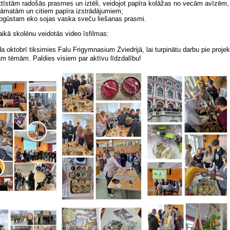
ttīstām radošās prasmes un iztēli, veidojot papīra kolāžas no vecām avīzēm,
rāmatām un citiem papīra izstrādājumiem;
pgūstam eko sojas vaska sveču liešanas prasmi.
laikā skolēnu veidotās video īsfilmas:
a oktobrī tiksimies Falu Frigymnasium Zviedrijā, lai turpinātu darbu pie projek
ām tēmām. Paldies visiem par aktīvu līdzdalību!