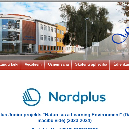
tundu laiki
Vecākiem
Uzņemšana
Skolēnu apliecība
Ēdienkar
lus Junior projekts “Nature as a Learning Environment” (D
mācību vide) (2023-2024)