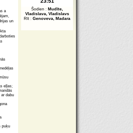
23:51
Šodien :
Mudīte,
as a
Vladislava, Vladislavs
vējam,
Rīt :
Genoveva, Madara
rijas un
ekta
adarboties
ās
nās
 nedēļas
 mūsu
s eļļas;
omandās
i ar dabu
igona
s
a
s puķu