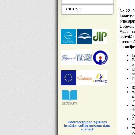
Bibliotēka
No 22.-2
Learning
priecāja
Lietuvas
Visas ne
aktivitāt
komandā,
situācijā
I
P
p
U
n
P
sk
I
A
a
u
A
d
p
G
Informācija par izglītības
a
iestādes veikto personu datu
V
apstrādi
p