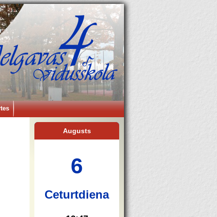
tes
Augusts
6
Ceturtdiena