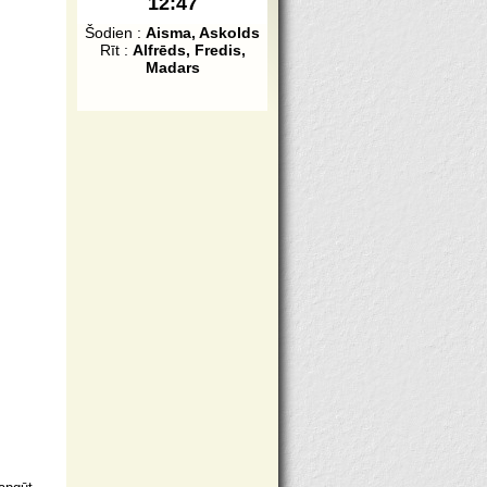
12:47
Šodien :
Aisma, Askolds
Rīt :
Alfrēds, Fredis,
Madars