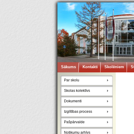
Sākums
Kontakti
Skolēniem
S
Par skolu
Skolas kolektīvs
Dokumenti
Izglītības process
Pašpārvalde
Notikumu arhīvs