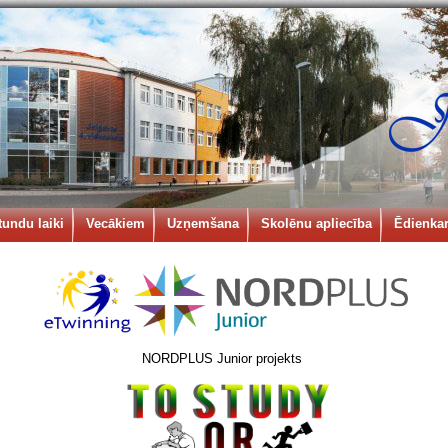
tundu laiki
Vecākiem
Uzņemšana
Skolēnu apliecība
Ēdienkar
NORDPLUS Junior projekts