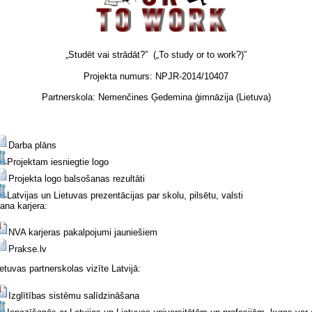
„Studēt vai strādāt?” („To study or to work?)”
Projekta numurs: NPJR-2014/10407
Partnerskola: Nemenčines Ģedemina ģimnāzija (Lietuva)
Darba plāns
Projektam iesniegtie logo
Projekta logo balsošanas rezultāti
La
tvijas un Lietuvas prezentācijas par skolu, pilsētu, valsti
ana karjera:
NVA karjeras pakalpojumi jauniešiem
Prakse.lv
ietuvas partnerskolas vizīte Latvijā:
Izglītības sistēmu salīdzināšana